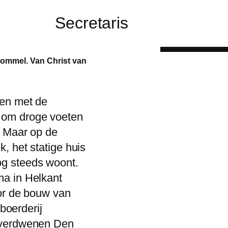
Secretaris
ommel. Van Christ van
ten met de
 om droge voeten
. Maar op de
, het statige huis
g steeds woont.
ma in Helkant
oor de bouw van
 boerderij
e verdwenen Den