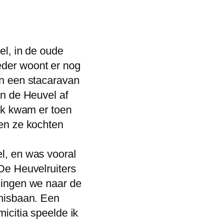
el, in de oude
der woont er nog
in een stacaravan
an de Heuvel af
uk kwam er toen
en ze kochten
l, en was vooral
De Heuvelruiters
gingen we naar de
nnisbaan. Een
icitia speelde ik