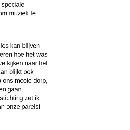
 speciale
 om muziek te
lles kan blijven
teren hoe het was
e kijken naar het
an blijkt ook
p ons mooie dorp,
ten gaan.
ichting zet ik
an onze parels!